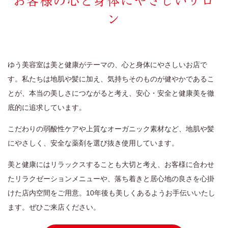
定休日
火曜日、第一・第二月曜日、第三日曜日
ン
ゆう美容室 本店
025-229-2483
9:00~18:00
営業時間
ゆう美容室は美と健康がテーマの、心と身体にやさしいお店で
す。私たちは地肌や髪に加え、気持ちそのものが健やかであるこ
ゆう美容室 eQule
025-211-4976
とが、本当の美しさにつながると考え、安心・安全と健康美を徹
底的に追求しています。
9:00~18:00
営業時間
こだわりの弱酸性ケアや上質なオーガニック素材など、地肌や髪
Unity
025-275-2711
にやさしく、安全な薬剤を選び抜き使用しています。
9:00~18:00
営業時間
美と健康にはリラックスすることも大切と考え、お客様に合わせ
worth worth
たリラクゼーションメニューや、落ち着きと居心地の良さを心掛
025-281-7980
けた店内空間をご用意。10年後も美しくあるようお手伝いいたし
9:00~18:00
営業時間
ます。ぜひご来店ください。
worth worth cure