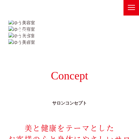
10年後も
ゆう美容室
Recommend
美しく。
健康美メニュー
ベルジュバンスボヌールスパ
Information
店舗情報
オーガニックメニュー
ゆう美容室 本店
News and Blog
ゼロテク
Concept
お知らせ
ゆう美容室 eQule
Company
Unity
会社概要
サロンコンセプト
worth worth
worth worth cure
Contact
美と健康をテーマとした
お問い合わせは、各店舗へ
coco Porte
お客様の心と身体に
やさしいサロ