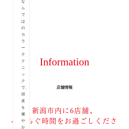
な
老
得
ら
廃
の
で
物
い
は
を
く
の
取
仕
カ
り
上
ラ
除
が
ー
き、
り
テ
ハ
に。
Information
ク
リ
続
ニ
と
け
ッ
ツ
る
ク
ヤ
こ
店舗情報
で、
の
と
頭
あ
で
皮
る
キ
新潟市内に6店舗、
を
髪
レ
健
と
イ
心安らぐ時間をお過ごしくださ
や
透
を
か
明
キ