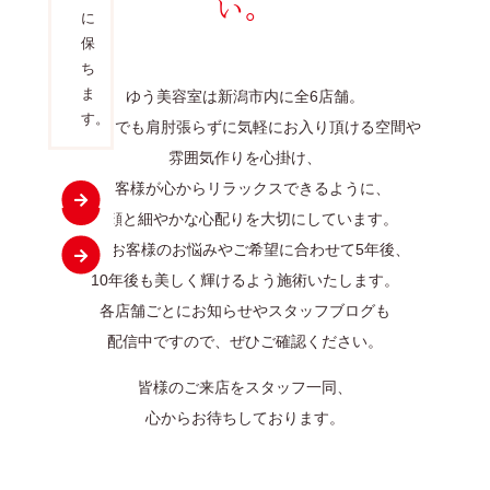
い。
に
感
ー
保
の
プ
ち
あ
し
ま
ゆう美容室は新潟市内に全6店舗。
る
ま
す。
頭
す。
どなたでも肩肘張らずに
気軽にお入り頂ける空間や
皮
雰囲気作りを心掛け、
へ。
お客様が心からリラックスできるように、
笑顔と細やかな心配りを大切にしています。
またお客様のお悩みや
ご希望に合わせて5年後、
10年後も美しく輝けるよう施術いたします。
各店舗ごとにお知らせやスタッフブログも
配信中ですので、ぜひご確認ください。
皆様のご来店をスタッフ一同、
心からお待ちしております。