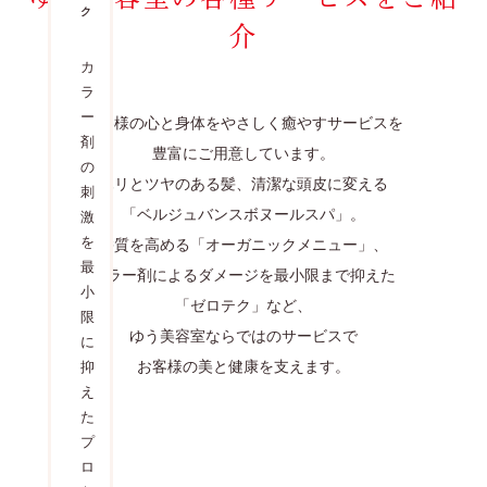
メ
ク
ヌ
介
ニ
ー
ュ
ル
カ
ー
ス
ラ
パ
ー
お客様の心と身体を
やさしく癒やすサービスを
髪
剤
シ
質
豊富にご用意しています。
の
ャ
を
ハリとツヤのある髪、清潔な頭皮に変える
刺
ン
高
「ベルジュバンスボヌールスパ」。
激
プ
め
を
髪質を高める「オーガニックメニュー」、
ー
な
最
で
が
カラー剤によるダメージを最小限まで抑えた
小
は
ら
「ゼロテク」など、
限
落
施
ゆう美容室ならではのサービスで
に
と
術
お客様の美と健康を支えます。
抑
し
す
え
き
る
た
れ
の
プ
な
で
ロ
い
納