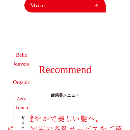
025-384-0023
More
9:00~18:00
営業時間
coco Porte
0250-25-2248
9:00~18:00
営業時間
Belle
Jouvenc
Recommend
Bonhur
Spa
Organic
menu
ベ
健康美メニュー
ル
Zero
オ
ジ
Touch
ー
ュ
ガ
バ
健やかで美しい髪へ。
ニ
ゼ
ン
ッ
ロ
ス
ゆう美容室の
各種サービスをご紹
ク
テ
ボ