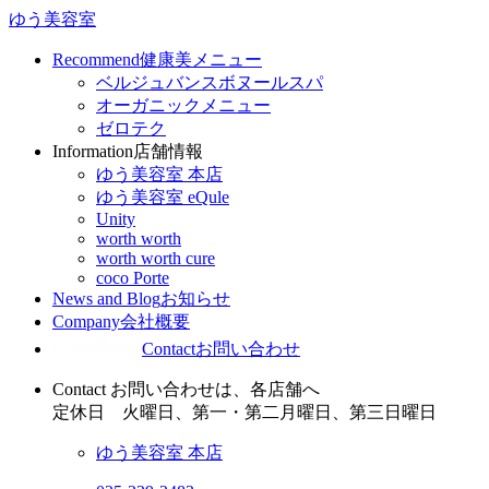
ゆう美容室
Recommend
健康美メニュー
ベルジュバンスボヌールスパ
オーガニックメニュー
ゼロテク
Information
店舗情報
ゆう美容室 本店
ゆう美容室 eQule
Unity
worth worth
worth worth cure
coco Porte
News and Blog
お知らせ
Company
会社概要
Contact
お問い合わせ
Contact
お問い合わせは、各店舗へ
定休日
火曜日、第一・第二月曜日、第三日曜日
ゆう美容室 本店