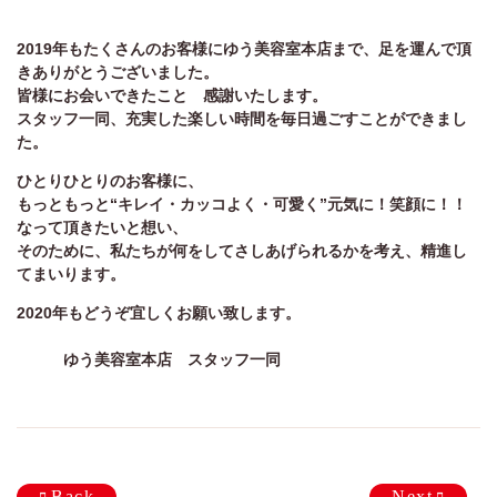
定休日
火曜日、第一・第二月曜日、第三日曜日
2019年もたくさんのお客様にゆう美容室本店まで、足を運んで頂
きありがとうございました。
ゆう美容室 本店
皆様にお会いできたこと 感謝いたします。
025-229-2483
スタッフ一同、充実した楽しい時間を毎日過ごすことができまし
9:00~18:00
営業時間
た。
ゆう美容室 eQule
ひとりひとりのお客様に、
025-211-4976
もっともっと“キレイ・カッコよく・可愛く”元気に！笑顔に！！
なって頂きたいと想い、
9:00~18:00
営業時間
そのために、私たちが何をしてさしあげられるかを考え、精進し
てまいります。
Unity
025-275-2711
2020年もどうぞ宜しくお願い致します。
9:00~18:00
営業時間
ゆう美容室本店 スタッフ一同
worth worth
025-281-7980
9:00~18:00
営業時間
worth worth cure
Back
Next