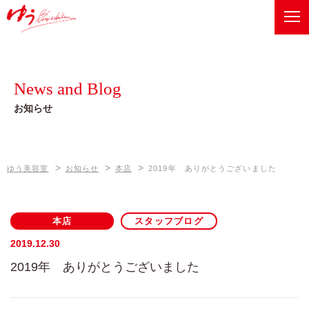
ゆう美容室
Recommend
健康美メニュー
News and Blog
ベルジュバンスボヌールスパ
Information
お知らせ
店舗情報
オーガニックメニュー
ゆう美容室 本店
News and Blog
ゼロテク
>
>
>
ゆう美容室
お知らせ
本店
2019年 ありがとうございました
お知らせ
ゆう美容室 eQule
Company
Unity
本店
スタッフブログ
会社概要
worth worth
2019.12.30
2019年 ありがとうございました
worth worth cure
Contact
お問い合わせは、各店舗へ
coco Porte