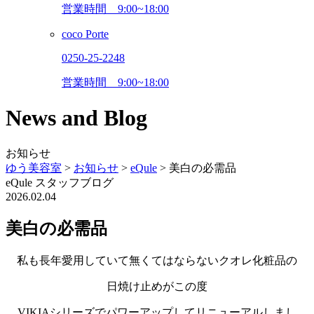
営業時間
9:00~18:00
coco Porte
0250-25-2248
営業時間
9:00~18:00
News and Blog
お知らせ
ゆう美容室
>
お知らせ
>
eQule
>
美白の必需品
eQule
スタッフブログ
2026.02.04
美白の必需品
私も長年愛用していて無くてはならないクオレ化粧品の
日焼け止めがこの度
VIKIA
シリーズでパワーアップしてリニューアルしまし