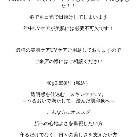
た！！
冬でも日光で日焼けしてしまいます
年中
UV
ケアが美肌には必要不可欠です！
最強の美肌ケア
UV
ケアご用意しておりますので
ご来店の際にはご相談ください
40g 3,850円（税込）
透明感を仕込む、スキンケアUV。
～うるおいで満たして、澄んだ肌印象へ～
こんな方にオススメ
肌への心地よさを重視したい方
守るだけでなく、日々の美しさを支えたい方