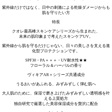
紫外線だけではなく、日中の刺激による乾燥ダメージからも
肌を守りたい方
特長
クオレ最高峰スキンケアシリーズから生まれた、
未来の肌印象まで考えたスキンケアUV。
紫外線から肌を守るだけじゃない、日々の美しさを支える進
化型プロテクションです。
SPF30・PA＋＋＋・UV耐水性★★
フローラル＆ハーバルの香り
ヴィキアAR＋シリーズ共通成分
うるおいがあふれる、みずみずしく弾む肌へ
大人肌のために、保湿で磨き上げたみずみずしい透明感を叶
える上質処方
独自研究で厳選した美容保湿成分を贅沢に配合