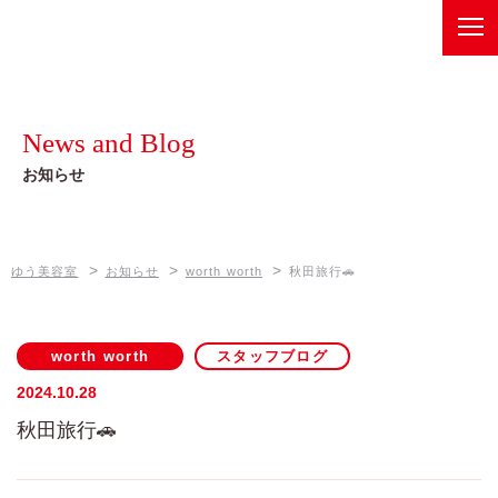
ゆう美容室
Recommend
健康美メニュー
News and Blog
ベルジュバンスボヌールスパ
Information
お知らせ
店舗情報
オーガニックメニュー
ゆう美容室 本店
News and Blog
ゼロテク
>
>
>
ゆう美容室
お知らせ
worth worth
秋田旅行🚗
お知らせ
ゆう美容室 eQule
Company
Unity
worth worth
スタッフブログ
会社概要
worth worth
2024.10.28
秋田旅行🚗
worth worth cure
Contact
お問い合わせは、各店舗へ
coco Porte