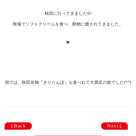
定休日
火曜日、第一・第二月曜日、第三日曜日
秋田に行ってきました🐶
ゆう美容室 本店
牧場でソフトクリームを食べ、動物に癒されてきました。
025-229-2483
9:00~18:00
営業時間
💗
ゆう美容室 eQule
025-211-4976
9:00~18:00
営業時間
Unity
宿では、秋田名物『きりたんぽ』も食べれて大満足の旅でした(^^)
025-275-2711
9:00~18:00
営業時間
worth worth
025-281-7980
9:00~18:00
営業時間
Back
Next
worth worth cure