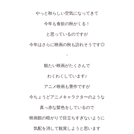
定休日
火曜日、第一・第二月曜日、第三日曜日
やっと秋らしい空気になってきて
ゆう美容室 本店
今年も食欲の秋がくる！
025-229-2483
と思っているのですが
9:00~18:00
営業時間
今年はさらに映画の秋も訪れそうです◎
ゆう美容室 eQule
025-211-4976
・
9:00~18:00
営業時間
観たい映画がたくさんで
わくわくしています♪
Unity
025-275-2711
アニメ映画も豊作ですが
9:00~18:00
営業時間
今ちょうどアニメキャラクターのような
worth worth
真っ赤な髪色をしているので
025-281-7980
映画館の暗がりで目立ちすぎないように
9:00~18:00
営業時間
気配を消して観賞しようと思います
worth worth cure