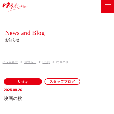
ゆう美容室
Recommend
健康美メニュー
News and Blog
ベルジュバンスボヌールスパ
Information
お知らせ
店舗情報
オーガニックメニュー
ゆう美容室 本店
News and Blog
ゼロテク
>
>
>
ゆう美容室
お知らせ
Unity
映画の秋
お知らせ
ゆう美容室 eQule
Company
Unity
Unity
スタッフブログ
会社概要
worth worth
2025.09.26
映画の秋
worth worth cure
Contact
お問い合わせは、各店舗へ
coco Porte