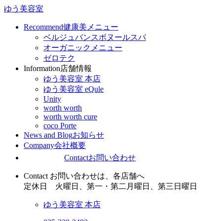
ゆう美容室
Recommend
健康美メニュー
ベルジュバンスボヌールスパ
オーガニックメニュー
ゼロテク
Information
店舗情報
ゆう美容室 本店
ゆう美容室 eQule
Unity
worth worth
worth worth cure
coco Porte
News and Blog
お知らせ
Company
会社概要
Contact
お問い合わせ
Contact
お問い合わせは、各店舗へ
定休日
火曜日、第一・第二月曜日、第三日曜日
ゆう美容室 本店