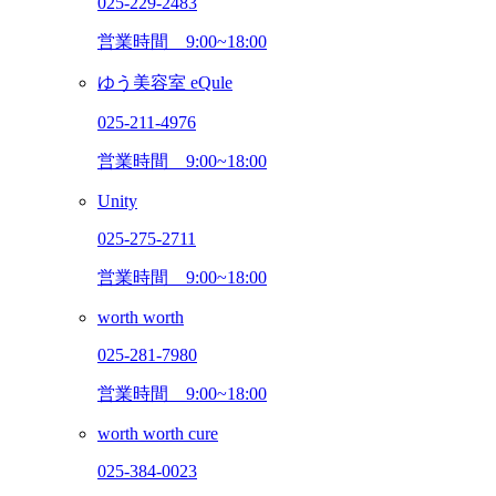
025-229-2483
営業時間
9:00~18:00
ゆう美容室 eQule
025-211-4976
営業時間
9:00~18:00
Unity
025-275-2711
営業時間
9:00~18:00
worth worth
025-281-7980
営業時間
9:00~18:00
worth worth cure
025-384-0023