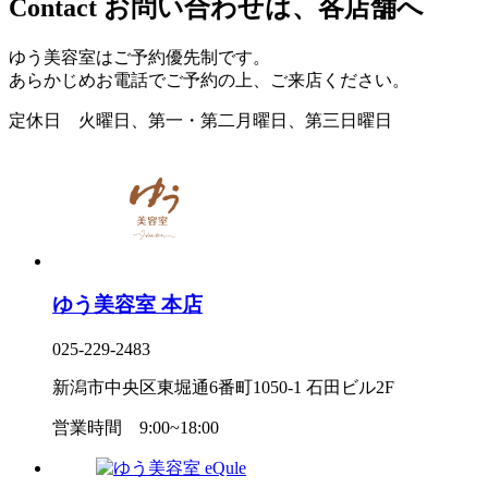
Contact
お問い合わせは、各店舗へ
ゆう美容室はご予約優先制です。
あらかじめお電話でご予約の上、ご来店ください。
定休日
火曜日、第一・第二月曜日、第三日曜日
ゆう美容室 本店
025-229-2483
新潟市中央区東堀通6番町1050-1 石田ビル2F
営業時間
9:00~18:00