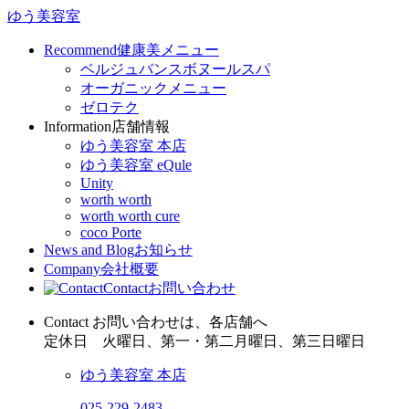
ゆう美容室
Recommend
健康美メニュー
ベルジュバンスボヌールスパ
オーガニックメニュー
ゼロテク
Information
店舗情報
ゆう美容室 本店
ゆう美容室 eQule
Unity
worth worth
worth worth cure
coco Porte
News and Blog
お知らせ
Company
会社概要
Contact
お問い合わせ
Contact
お問い合わせは、各店舗へ
定休日
火曜日、第一・第二月曜日、第三日曜日
ゆう美容室 本店
025-229-2483