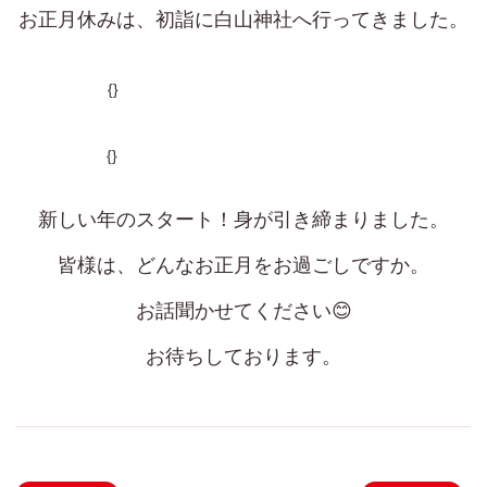
025-384-0023
お正月休みは、初詣に白山神社へ行ってきました。
9:00~18:00
営業時間
{}
coco Porte
0250-25-2248
9:00~18:00
{}
営業時間
新しい年のスタート！身が引き締まりました。
皆様は、どんなお正月をお過ごしですか。
お話聞かせてください😊
お待ちしております。