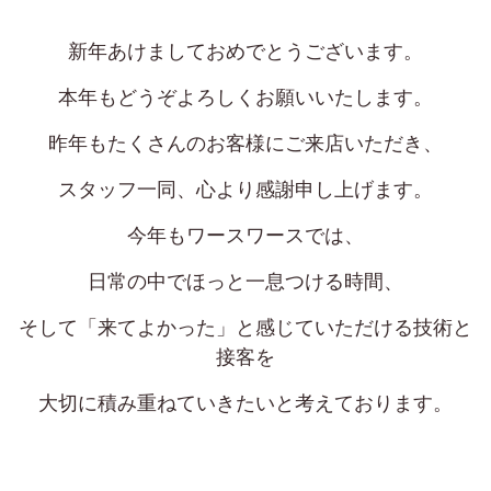
定休日
火曜日、第一・第二月曜日、第三日曜日
新年あけましておめでとうございます。
ゆう美容室 本店
025-229-2483
本年もどうぞよろしくお願いいたします。
9:00~18:00
営業時間
昨年もたくさんのお客様にご来店いただき、
ゆう美容室 eQule
スタッフ一同、心より感謝申し上げます。
025-211-4976
今年もワースワースでは、
9:00~18:00
営業時間
日常の中でほっと一息つける時間、
Unity
025-275-2711
そして「来てよかった」と感じていただける技術と
9:00~18:00
営業時間
接客を
worth worth
大切に積み重ねていきたいと考えております。
025-281-7980
9:00~18:00
営業時間
worth worth cure