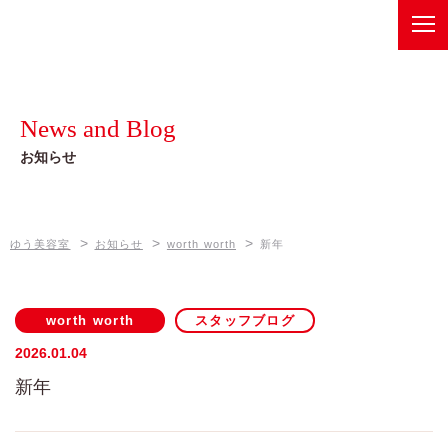
ゆう美容室
Recommend
健康美メニュー
News and Blog
ベルジュバンスボヌールスパ
Information
お知らせ
店舗情報
オーガニックメニュー
ゆう美容室 本店
News and Blog
ゼロテク
>
>
>
ゆう美容室
お知らせ
worth worth
新年
お知らせ
ゆう美容室 eQule
Company
Unity
worth worth
スタッフブログ
会社概要
worth worth
2026.01.04
新年
worth worth cure
Contact
お問い合わせは、各店舗へ
coco Porte