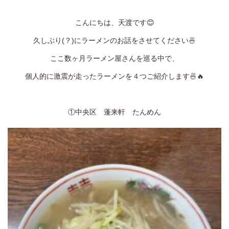
定休日
火曜日、第一・第二月曜日、第三日曜日
こんにちは、天渡です😊
ゆう美容室 本店
久しぶり(？)にラーメンのお話をさせてください🍜
025-229-2483
ここ数ヶ月ラーメン屋さんを巡る中で、
9:00~18:00
営業時間
個人的に激震が走ったラーメンを４つご紹介します🍜🔥
ゆう美容室 eQule
025-211-4976
9:00~18:00
営業時間
①中央区 蓬来軒 たんめん
Unity
025-275-2711
9:00~18:00
営業時間
worth worth
025-281-7980
9:00~18:00
営業時間
worth worth cure