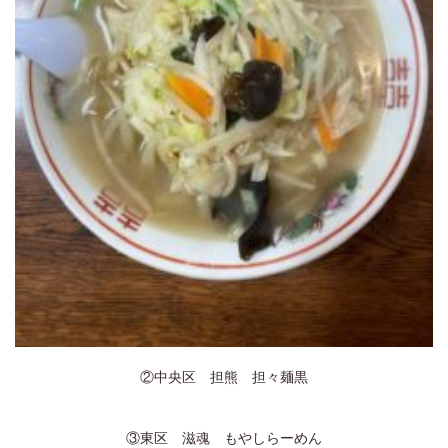
025-384-0023
9:00~18:00
営業時間
coco Porte
0250-25-2248
9:00~18:00
営業時間
②中央区 担熊 担々麺黒
③東区 滋魂 もやしらーめん