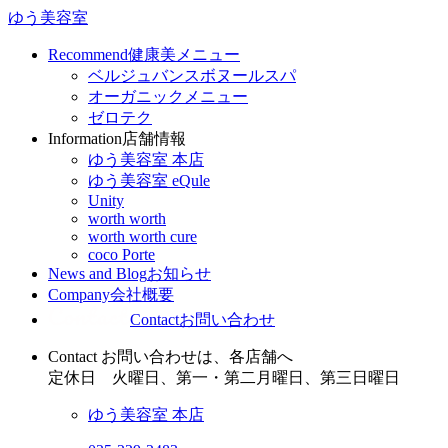
ゆう美容室
Recommend
健康美メニュー
ベルジュバンスボヌールスパ
オーガニックメニュー
ゼロテク
Information
店舗情報
ゆう美容室 本店
ゆう美容室 eQule
Unity
worth worth
worth worth cure
coco Porte
News and Blog
お知らせ
Company
会社概要
Contact
お問い合わせ
Contact
お問い合わせは、各店舗へ
定休日
火曜日、第一・第二月曜日、第三日曜日
ゆう美容室 本店