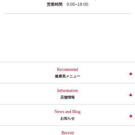
9:00~18:00
営業時間
Recommend
健康美メニュー
Information
店舗情報
News and Blog
お知らせ
Recruit