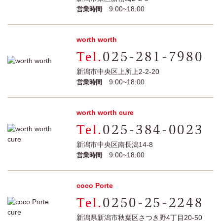
9:00~18:00
営業時間
worth worth
025-281-7980
新潟市中央区上所上2-2-20
9:00~18:00
営業時間
worth worth cure
025-384-0023
新潟市中央区南長潟14-8
9:00~18:00
営業時間
coco Porte
0250-25-2248
新潟県新潟市秋葉区さつき野4丁目20-50