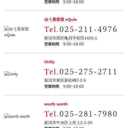
9:00~18:00
営業時間
ゆう美容室 eQule
025-211-4976
新潟市西区亀貝字前田1425-1
9:00~18:00
営業時間
Unity
025-275-2711
新潟市東区新松崎2-2-5
9:00~18:00
営業時間
worth worth
025-281-7980
新潟市中央区上所上2-2-20