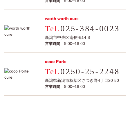
9:00~18:00
営業時間
worth worth cure
025-384-0023
新潟市中央区南長潟14-8
9:00~18:00
営業時間
coco Porte
0250-25-2248
新潟県新潟市秋葉区さつき野4丁目20-50
9:00~18:00
営業時間