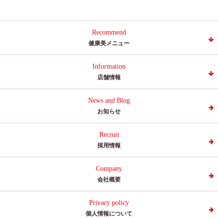
Recommend
健康美メニュー
Information
店舗情報
News and Blog
お知らせ
Recruit
採用情報
Company
会社概要
Privacy policy
個人情報について