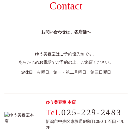
Contact
お問い合わせは、各店舗へ
ゆう美容室はご予約優先制です。
あらかじめお電話でご予約の上、ご来店ください。
火曜日、第一・第二月曜日、第三日曜日
定休日
ゆう美容室 本店
025-229-2483
新潟市中央区東堀通6番町1050-1 石田ビル
2F