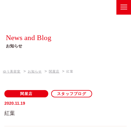
ゆう美容室
Recommend
健康美メニュー
News and Blog
ベルジュバンスボヌールスパ
Information
お知らせ
店舗情報
オーガニックメニュー
ゆう美容室 本店
News and Blog
ゼロテク
>
>
>
ゆう美容室
お知らせ
関屋店
紅葉
お知らせ
ゆう美容室 eQule
Company
Unity
関屋店
スタッフブログ
会社概要
worth worth
2020.11.19
紅葉
worth worth cure
Contact
お問い合わせは、各店舗へ
coco Porte