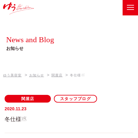
ゆう美容室
Recommend
健康美メニュー
News and Blog
ベルジュバンスボヌールスパ
Information
お知らせ
店舗情報
オーガニックメニュー
ゆう美容室 本店
News and Blog
ゼロテク
>
>
>
ゆう美容室
お知らせ
関屋店
冬仕様☃
お知らせ
ゆう美容室 eQule
Company
Unity
関屋店
スタッフブログ
会社概要
worth worth
2020.11.23
冬仕様☃
worth worth cure
Contact
お問い合わせは、各店舗へ
coco Porte