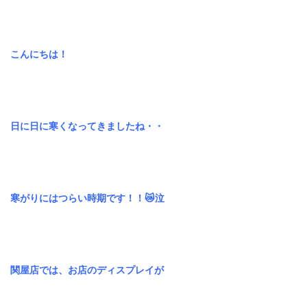
定休日
火曜日、第一・第二月曜日、第三日曜日
ゆう美容室 本店
こんにちは！
025-229-2483
9:00~18:00
営業時間
ゆう美容室 eQule
025-211-4976
日に日に寒くなってきましたね・・
9:00~18:00
営業時間
Unity
025-275-2711
寒がりにはつらい時期です！！😿泣
9:00~18:00
営業時間
worth worth
025-281-7980
関屋店では、お店のディスプレイが
9:00~18:00
営業時間
worth worth cure