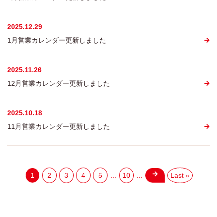
025-384-0023
9:00~18:00
営業時間
2025.12.29
1月営業カレンダー更新しました
coco Porte
0250-25-2248
9:00~18:00
営業時間
2025.11.26
12月営業カレンダー更新しました
2025.10.18
11月営業カレンダー更新しました
1
2
3
4
5
...
10
...
Last »