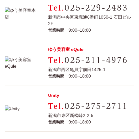
025-229-2483
新潟市中央区東堀通6番町1050-1 石田ビル
2F
9:00~18:00
営業時間
ゆう美容室 eQule
025-211-4976
新潟市西区亀貝字前田1425-1
9:00~18:00
営業時間
Unity
025-275-2711
新潟市東区新松崎2-2-5
9:00~18:00
営業時間