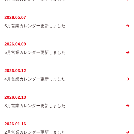
定休日
火曜日、第一・第二月曜日、第三日曜日
2026.05.07
ゆう美容室 本店
6月営業カレンダー更新しました
025-229-2483
9:00~18:00
営業時間
2026.04.09
ゆう美容室 eQule
5月営業カレンダー更新しました
025-211-4976
9:00~18:00
営業時間
2026.03.12
Unity
4月営業カレンダー更新しました
025-275-2711
9:00~18:00
営業時間
2026.02.13
worth worth
3月営業カレンダー更新しました
025-281-7980
9:00~18:00
営業時間
2026.01.16
2月営業カレンダー更新しました
worth worth cure