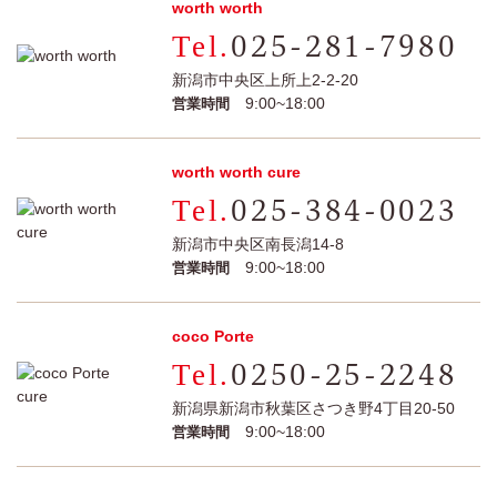
worth worth
025-281-7980
新潟市中央区上所上2-2-20
9:00~18:00
営業時間
worth worth cure
025-384-0023
新潟市中央区南長潟14-8
9:00~18:00
営業時間
coco Porte
0250-25-2248
新潟県新潟市秋葉区さつき野4丁目20-50
9:00~18:00
営業時間