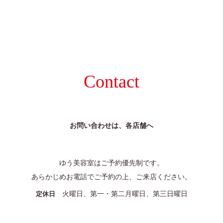
025-384-0023
9:00~18:00
営業時間
coco Porte
0250-25-2248
9:00~18:00
営業時間
Contact
お問い合わせは、各店舗へ
ゆう美容室はご予約優先制です。
あらかじめお電話でご予約の上、ご来店ください。
火曜日、第一・第二月曜日、第三日曜日
定休日