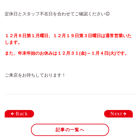
定休日
火曜日、第一・第二月曜日、第三日曜日
定休日とスタッフ不在日を合わせてご確認ください😊
ゆう美容室 本店
025-229-2483
１２月６日第１月曜日、１２月１９日第３日曜日は通常営業いた
9:00~18:00
営業時間
します。
ゆう美容室 eQule
また、年末年始のお休みは１２月３１(金)～１月４日(火)です。
025-211-4976
9:00~18:00
営業時間
ご来店をお待ちしております！
Unity
025-275-2711
9:00~18:00
営業時間
worth worth
Back
Next
025-281-7980
9:00~18:00
営業時間
記事の一覧へ
worth worth cure