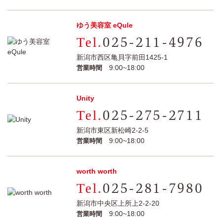
ゆう美容室 eQule
025-211-4976
新潟市西区亀貝字前田1425-1
9:00~18:00
営業時間
Unity
025-275-2711
新潟市東区新松崎2-2-5
9:00~18:00
営業時間
worth worth
025-281-7980
新潟市中央区上所上2-2-20
9:00~18:00
営業時間