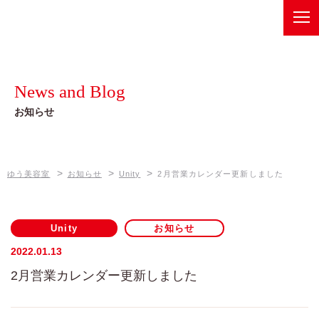
ゆう美容室
Recommend
健康美メニュー
News and Blog
ベルジュバンスボヌールスパ
Information
お知らせ
店舗情報
オーガニックメニュー
ゆう美容室 本店
News and Blog
ゼロテク
>
>
>
ゆう美容室
お知らせ
Unity
2月営業カレンダー更新しました
お知らせ
ゆう美容室 eQule
Company
Unity
Unity
お知らせ
会社概要
worth worth
2022.01.13
2月営業カレンダー更新しました
worth worth cure
Contact
お問い合わせは、各店舗へ
coco Porte