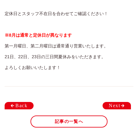
定休日
火曜日、第一・第二月曜日、第三日曜日
定休日とスタッフ不在日を合わせてご確認ください！
ゆう美容室 本店
025-229-2483
※8月は通常と定休日が異なります
9:00~18:00
営業時間
第一月曜日、第二月曜日は通常通り営業いたします。
ゆう美容室 eQule
025-211-4976
21日、22日、23日の三日間夏休みをいただきます。
9:00~18:00
営業時間
よろしくお願いいたします！
Unity
025-275-2711
9:00~18:00
営業時間
Back
Next
worth worth
025-281-7980
記事の一覧へ
9:00~18:00
営業時間
worth worth cure