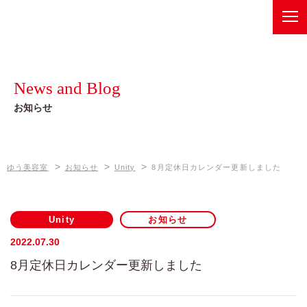
ゆう美容室
Recommend
健康美メニュー
News and Blog
ベルジュバンスボヌールスパ
Information
お知らせ
店舗情報
オーガニックメニュー
ゆう美容室 本店
News and Blog
ゼロテク
>
>
>
ゆう美容室
お知らせ
Unity
8月定休日カレンダー更新しました
お知らせ
ゆう美容室 eQule
Company
Unity
Unity
お知らせ
会社概要
worth worth
2022.07.30
8月定休日カレンダー更新しました
worth worth cure
Contact
お問い合わせは、各店舗へ
coco Porte