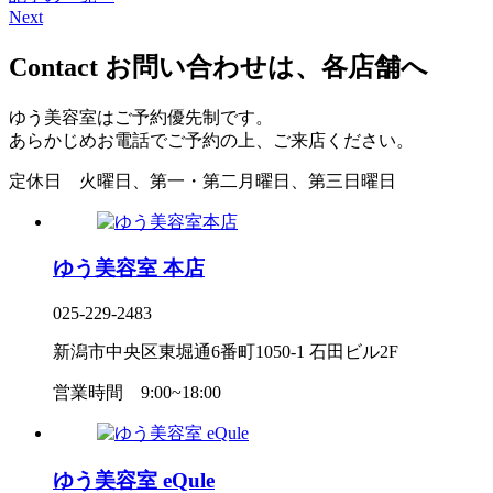
Next
Contact
お問い合わせは、各店舗へ
ゆう美容室はご予約優先制です。
あらかじめお電話でご予約の上、ご来店ください。
定休日
火曜日、第一・第二月曜日、第三日曜日
ゆう美容室 本店
025-229-2483
新潟市中央区東堀通6番町1050-1 石田ビル2F
営業時間
9:00~18:00
ゆう美容室 eQule