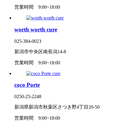
営業時間
9:00~18:00
worth worth cure
025-384-0023
新潟市中央区南長潟14-8
営業時間
9:00~18:00
coco Porte
0250-25-2248
新潟県新潟市秋葉区さつき野4丁目20-50
営業時間
9:00~18:00