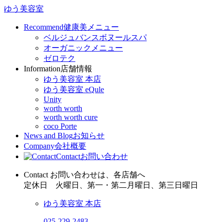
ゆう美容室
Recommend
健康美メニュー
ベルジュバンスボヌールスパ
オーガニックメニュー
ゼロテク
Information
店舗情報
ゆう美容室 本店
ゆう美容室 eQule
Unity
worth worth
worth worth cure
coco Porte
News and Blog
お知らせ
Company
会社概要
Contact
お問い合わせ
Contact
お問い合わせは、各店舗へ
定休日
火曜日、第一・第二月曜日、第三日曜日
ゆう美容室 本店
025-229-2483