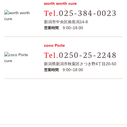
worth worth cure
025-384-0023
新潟市中央区南長潟14-8
9:00~18:00
営業時間
coco Porte
0250-25-2248
新潟県新潟市秋葉区さつき野4丁目20-50
9:00~18:00
営業時間