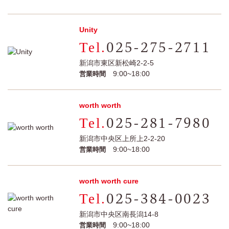
Unity
025-275-2711
新潟市東区新松崎2-2-5
9:00~18:00
営業時間
worth worth
025-281-7980
新潟市中央区上所上2-2-20
9:00~18:00
営業時間
worth worth cure
025-384-0023
新潟市中央区南長潟14-8
9:00~18:00
営業時間